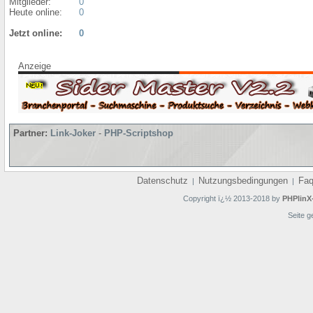
Mitglieder:
0
Heute online:
0
Jetzt online:
0
Anzeige
Partner:
Link-Joker
-
PHP-Scriptshop
Datenschutz
Nutzungsbedingungen
Fa
|
|
Copyright ï¿½ 2013-2018 by
PHPlinX
Seite g