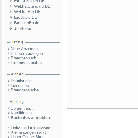
Ero Anzeigen DE
WebkatStandard DE
WebkatEro DE
EroBasic DE
BrabuchBasic
JobBörse
Neue Anzeigen
Beliebte Anzeigen
Branchenbuch
Firmenverzeichnis
Detailsuche
Livesuche
Branchensuche
So geht es...
Konditionen
Kostenlos anmelden
Linkzone Linknetzwerk
Kleinanzeigenmarkt
Unser Online-Shop