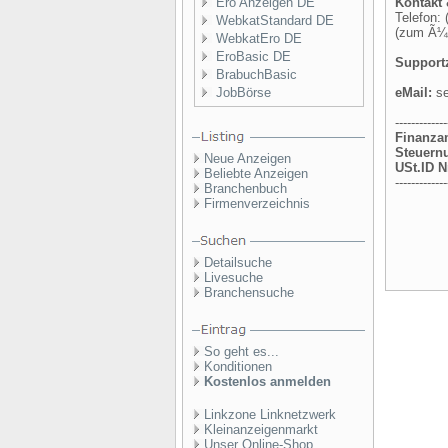
Ero Anzeigen DE
Kontakt
Telefon:
WebkatStandard DE
(zum Ã¼bl
WebkatEro DE
EroBasic DE
Supportz
BrabuchBasic
JobBörse
eMail:
se
-------------
Finanza
Steuern
Neue Anzeigen
USt.ID Nr
Beliebte Anzeigen
-------------
Branchenbuch
Firmenverzeichnis
Detailsuche
Livesuche
Branchensuche
So geht es...
Konditionen
Kostenlos anmelden
Linkzone Linknetzwerk
Kleinanzeigenmarkt
Unser Online-Shop