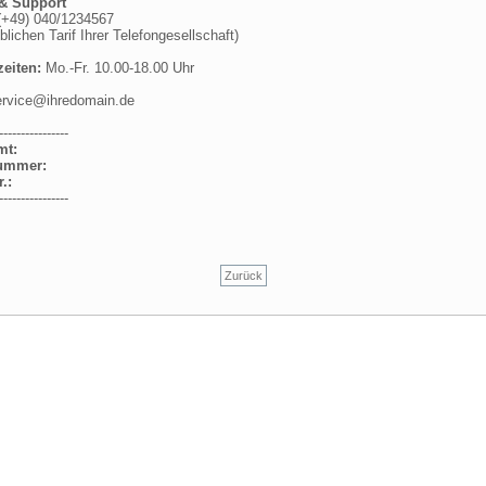
 & Support
 (+49) 040/1234567
ichen Tarif Ihrer Telefongesellschaft)
eiten:
Mo.-Fr. 10.00-18.00 Uhr
rvice@ihredomain.de
----------------
mt:
ummer:
.:
----------------
Zurück