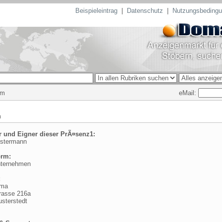
Beispieleintrag
|
Datenschutz
|
Nutzungsbeding
eMail:
um
m
r und Eigner dieser PrÃ¤senz1:
ustermann
orm:
nternehmen
:
rma
rasse 216a
sterstedt