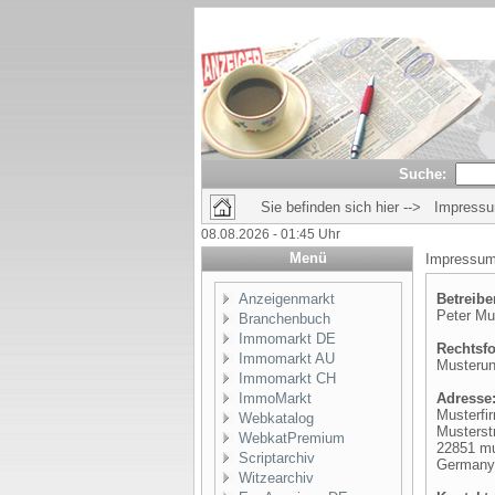
Suche:
Sie befinden sich hier --> Impress
08.08.2026 - 01:45 Uhr
Menü
Impressu
Anzeigenmarkt
Betreibe
Peter M
Branchenbuch
Immomarkt DE
Rechtsf
Immomarkt AU
Musteru
Immomarkt CH
ImmoMarkt
Adresse
Musterfi
Webkatalog
Musterst
WebkatPremium
22851 mu
Scriptarchiv
Germany
Witzearchiv