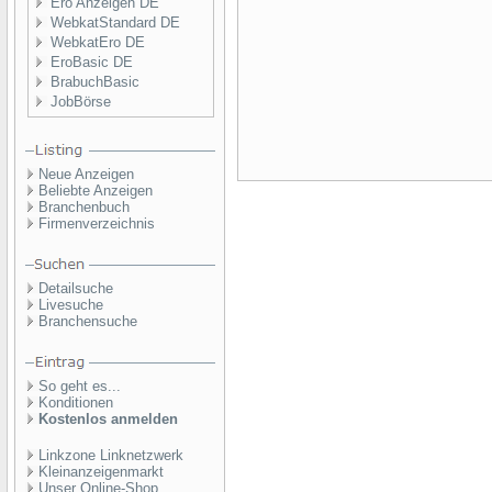
Ero Anzeigen DE
WebkatStandard DE
WebkatEro DE
EroBasic DE
BrabuchBasic
JobBörse
Neue Anzeigen
Beliebte Anzeigen
Branchenbuch
Firmenverzeichnis
Detailsuche
Livesuche
Branchensuche
So geht es...
Konditionen
Kostenlos anmelden
Linkzone Linknetzwerk
Kleinanzeigenmarkt
Unser Online-Shop