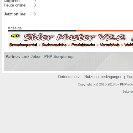
Mitglieder:
0
Heute online:
0
Jetzt online:
0
Anzeige
Partner:
Link-Joker
-
PHP-Scriptshop
Datenschutz
Nutzungsbedingungen
Fa
|
|
Copyright ï¿½ 2013-2018 by
PHPlinX
Seite g