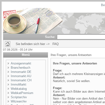
Bei
Suche:
Sie befinden sich hier --> FAQ
07.08.2026 - 05:14 Uhr
Menü
Ihre Fragen, unsere Antworten
Anzeigenmarkt
Ihre Fragen, unsere Antworten
Branchenbuch
Frage:
Immomarkt DE
Darf ich auch mehrere Kleinanzeigen in
Immomarkt AU
Antwort:
Immomarkt CH
Natürlich, soviel Sie wollen.
ImmoMarkt
Frage:
Webkatalog
Kann ich auch Bilder aus dem Internet
WebkatPremium
Antwort:
Scriptarchiv
Nein - Nur Bilder von dem Artikel den S
Witzearchiv
selbst von dem angebotenen Artikel a