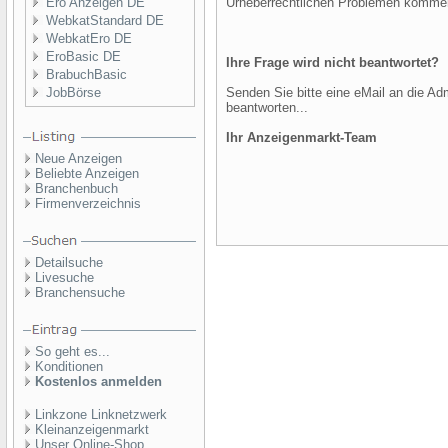
Ero Anzeigen DE
Urheberrechtlichen Problemen komme
WebkatStandard DE
WebkatEro DE
EroBasic DE
Ihre Frage wird nicht beantwortet?
BrabuchBasic
JobBörse
Senden Sie bitte eine eMail an die Adm
beantworten...
Ihr Anzeigenmarkt-Team
Neue Anzeigen
Beliebte Anzeigen
Branchenbuch
Firmenverzeichnis
Detailsuche
Livesuche
Branchensuche
So geht es...
Konditionen
Kostenlos anmelden
Linkzone Linknetzwerk
Kleinanzeigenmarkt
Unser Online-Shop