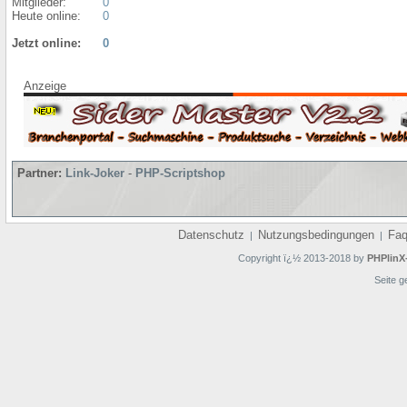
Mitglieder:
0
Heute online:
0
Jetzt online:
0
Anzeige
Partner:
Link-Joker
-
PHP-Scriptshop
Datenschutz
Nutzungsbedingungen
Fa
|
|
Copyright ï¿½ 2013-2018 by
PHPlinX
Seite g