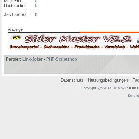
Mitglieder:
0
Heute online:
0
Jetzt online:
0
Anzeige
Partner:
Link-Joker
-
PHP-Scriptshop
Datenschutz
Nutzungsbedingungen
Fa
|
|
Copyright ï¿½ 2013-2018 by
PHPlinX
Seite g