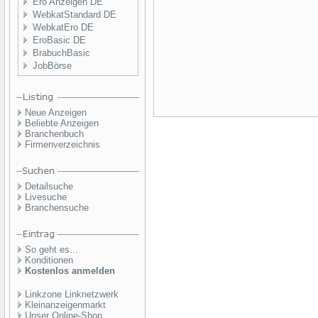
Ero Anzeigen DE
WebkatStandard DE
WebkatEro DE
EroBasic DE
BrabuchBasic
JobBörse
Neue Anzeigen
Beliebte Anzeigen
Branchenbuch
Firmenverzeichnis
Detailsuche
Livesuche
Branchensuche
So geht es...
Konditionen
Kostenlos anmelden
Linkzone Linknetzwerk
Kleinanzeigenmarkt
Unser Online-Shop