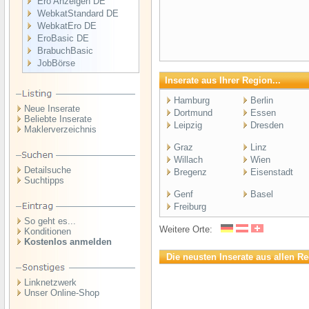
Ero Anzeigen DE
WebkatStandard DE
WebkatEro DE
EroBasic DE
BrabuchBasic
JobBörse
Inserate aus Ihrer Region...
Hamburg
Berlin
Neue Inserate
Dortmund
Essen
Beliebte Inserate
Leipzig
Dresden
Maklerverzeichnis
Graz
Linz
Willach
Wien
Detailsuche
Bregenz
Eisenstadt
Suchtipps
Genf
Basel
Freiburg
So geht es...
Weitere Orte:
Konditionen
Kostenlos anmelden
Die neusten Inserate aus allen Re
Linknetzwerk
Unser Online-Shop