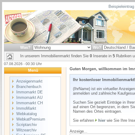
Beispieleintrag
Was?
Wo?
In unserem Immobilienmarkt finden Sie
0
Inserate in
5
Rubriken 
07.08.2026 - 00:30 Uhr
Guten Morgen, willkommen im Im
Menü
Ihr kostenloser Immobilienmarkt
Anzeigenmarkt
Branchenbuch
(IhrName) ist ein virtueller Anzeige
Immomarkt DE
anmelden und zahlreiche Kaufgesu
Immomarkt AU
Suchen Sie gezielt Einträge in Ihr
Immomarkt CH
auf einen Ort begrenzen, in dem Si
ImmoMarkt
Namen des Ortes eintragen.
Webkatalog
WebkatPremium
Sie erfahren
hier
wie Sie Ihre Ins
Scriptarchiv
Witzearchiv
Anzeige...