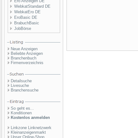
Ero Anzeigen DE
WebkatStandard DE
WebkatEro DE
EroBasic DE
BrabuchBasic
JobBörse
Neue Anzeigen
Beliebte Anzeigen
Branchenbuch
Firmenverzeichnis
Detailsuche
Livesuche
Branchensuche
So geht es...
Konditionen
Kostenlos anmelden
Linkzone Linknetzwerk
Kleinanzeigenmarkt
Unser Online-Shop