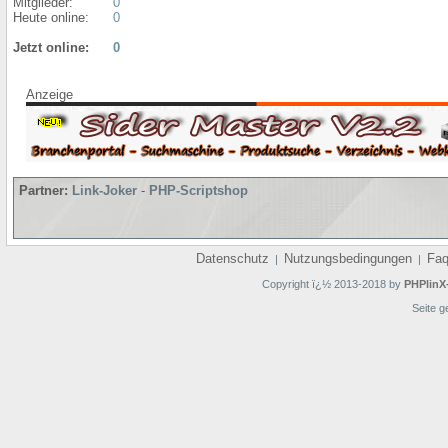
Mitglieder:
0
Heute online:
0
Jetzt online:
0
Anzeige
Partner:
Link-Joker
-
PHP-Scriptshop
Datenschutz
Nutzungsbedingungen
Fa
|
|
Copyright ï¿½ 2013-2018 by
PHPlinX
Seite g