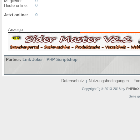
Mitglieder:
0
Heute online:
0
Jetzt online:
0
Anzeige
Partner:
Link-Joker
-
PHP-Scriptshop
Datenschutz
Nutzungsbedingungen
Fa
|
|
Copyright ï¿½ 2013-2018 by
PHPlinX
Seite g