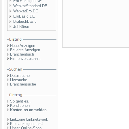
Ero Anzeigen DE
WebkatStandard DE
WebkatEro DE
EroBasic DE
BrabuchBasic
JobBörse
Neue Anzeigen
Beliebte Anzeigen
Branchenbuch
Firmenverzeichnis
Detailsuche
Livesuche
Branchensuche
So geht es...
Konditionen
Kostenlos anmelden
Linkzone Linknetzwerk
Kleinanzeigenmarkt
Unser Online-Shop