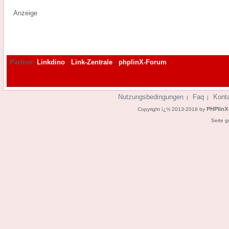
Anzeige
Partner:
Linkdino
-
Link-Zentrale
-
phplinX-Forum
Nutzungsbedingungen
Faq
Kont
|
|
PHPlinX
Copyright ï¿½ 2013-2018 by
Seite g