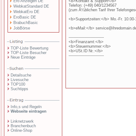
Ero Anzeigen DE
<b>Kontakt & Support</b>
Telefon: (+49) 040/1234567
WebkatStandard DE
(zum Ã¼blichen Tarif Ihrer Telefongese
WebkatEro DE
EroBasic DE
<b>Supportzeiten:</b> Mo.-Fr. 10.00-
BrabuchBasic
JobBörse
<b>eMail:</b> service@ihredomain.d
-----------------------------
<b>Finanzamt:</b>
<b>Steuernummer:</b>
TOP-Liste Bewertung
<b>USt.ID Nr.:</b>
TOP-Liste Besucher
-----------------------------
Neue Einträge
Detailsuche
Livesuche
TOP100
Suchtipps
Info,s und Regeln
Webseite eintragen
Linknetzwerk
Branchenbuch
Online-Shop