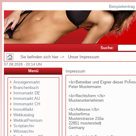
Beispieleintra
Suche:
Sie befinden sich hier --> Unser Impressum
07.08.2026 - 20:14 Uhr
Menü
Impressum
Anzeigenmarkt
<b>Betreiber und Eigner dieser PrÃ¤
Peter Mustermann
Branchenbuch
Immomarkt DE
<b>Rechtsform:</b>
Immomarkt AU
Musterunternehmen
Immomarkt CH
ImmoMarkt
<b>Adresse:</b>
Musterfirma
Webkatalog
Musterstrasse 216a
WebkatPremium
22851 musterstedt
Scriptarchiv
Germany
Witzearchiv