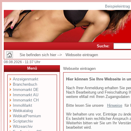
Beispieleintra
Suche:
Sie befinden sich hier --> Webseite eintragen
08.08.2026 - 11:37 Uhr
Menü
Webseite eintragen
Anzeigenmarkt
Hier können Sie Ihre Webseite in u
Branchenbuch
Nach Ihrer Anmeldung erhalten Sie per
Immomarkt DE
Nach Bearbeitung und Freischaltung Ih
Immomarkt AU
weitere eMail mit Ihren Zugangsdaten 
Immomarkt CH
ImmoMarkt
Bitte lesen Sie unsere
Hinweise
für I
Webkatalog
Wir behalten uns vor, Einträge zu ände
WebkatPremium
Es besteht kein rechtlicher Anspruch 
Scriptarchiv
Weiterhin bitten wir Sie um Ihr Verstä
Witzearchiv
bearbeitet wird.