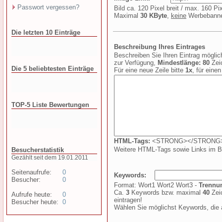
Passwort vergessen?
Bild ca. 120 Pixel breit / max. 160 P
Maximal
30 KByte
,
keine
Werbebanner
Die letzten 10 Einträge
Beschreibung Ihres Eintrages
Beschreiben Sie Ihren Eintrag möglich
zur Verfügung,
Mindestlänge:
80
Zei
Die 5 beliebtesten Einträge
Für eine neue Zeile bitte
1x
, für eine
TOP-5 Liste Bewertungen
HTML-Tags:
<STRONG></STRONG> <B
Weitere HTML-Tags sowie Links im Be
Besucherstatistik
Gezählt seit dem 19.01.2011
Seitenaufrufe:
0
Keywords:
Besucher:
0
Format: Wort1 Wort2 Wort3 -
Trennun
Ca.
3
Keywords bzw. maximal
40
Zei
Aufrufe heute:
0
eintragen!
Besucher heute:
0
Wählen Sie möglichst Keywords, die