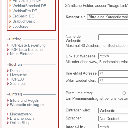
Ero Anzeigen DE
Sämtliche Felder, ausser "Image-Lin
WebkatStandard DE
WebkatEro DE
EroBasic DE
Kategorie :
BrabuchBasic
JobBörse
Name der
Webseite:
TOP-Liste Bewertung
Maximal 40 Zeichen, nur Buchstaben 
TOP-Liste Besucher
Neue Einträge
Link zur Webseite
Mit oder ohne www, Subdomains erla
Detailsuche
Ihre eMail Adresse:
Livesuche
TOP100
eMail wiederholen:
Suchtipps
Premiumeintrag:
Ein Premiumeintrag ist bei uns kosten
Info,s und Regeln
Webseite eintragen
Eintragen wird:
Linknetzwerk
Sprachen:
Branchenbuch
Online-Shop
Image-Link: