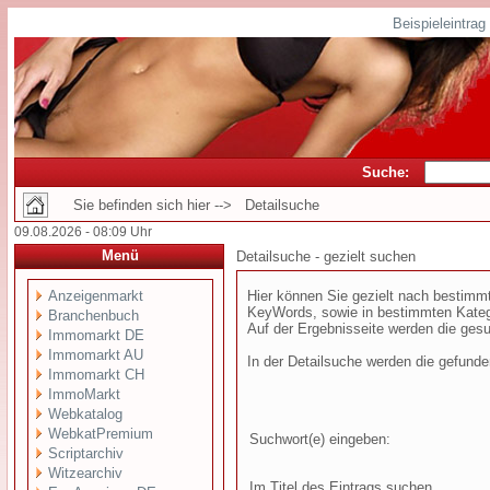
Beispieleintra
Suche:
Sie befinden sich hier --> Detailsuche
09.08.2026 - 08:09 Uhr
Menü
Detailsuche - gezielt suchen
Anzeigenmarkt
Hier können Sie gezielt nach bestim
KeyWords, sowie in bestimmten Kateg
Branchenbuch
Auf der Ergebnisseite werden die gesu
Immomarkt DE
Immomarkt AU
In der Detailsuche werden die gefund
Immomarkt CH
ImmoMarkt
Webkatalog
WebkatPremium
Suchwort(e) eingeben:
Scriptarchiv
Witzearchiv
Im Titel des Eintrags suchen...