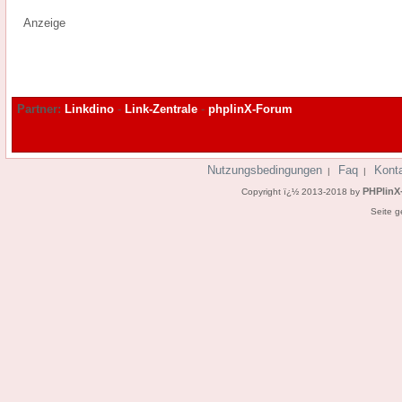
Anzeige
Partner:
Linkdino
-
Link-Zentrale
-
phplinX-Forum
Nutzungsbedingungen
Faq
Kont
|
|
PHPlinX
Copyright ï¿½ 2013-2018 by
Seite g