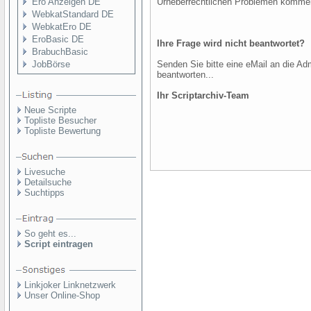
Ero Anzeigen DE
Urheberrechtlichen Problemen komme
WebkatStandard DE
WebkatEro DE
EroBasic DE
Ihre Frage wird nicht beantwortet?
BrabuchBasic
JobBörse
Senden Sie bitte eine eMail an die Adm
beantworten...
Ihr Scriptarchiv-Team
Neue Scripte
Topliste Besucher
Topliste Bewertung
Livesuche
Detailsuche
Suchtipps
So geht es...
Script eintragen
Linkjoker Linknetzwerk
Unser Online-Shop