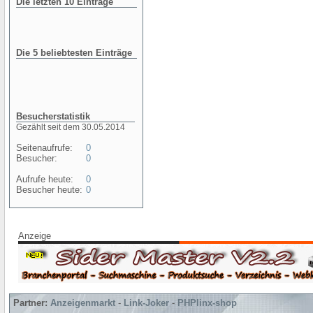
Die letzten 10 Einträge
Die 5 beliebtesten Einträge
Besucherstatistik
Gezählt seit dem 30.05.2014
Seitenaufrufe:
0
Besucher:
0
Aufrufe heute:
0
Besucher heute:
0
Anzeige
Partner:
Anzeigenmarkt
-
Link-Joker
-
PHPlinx-shop