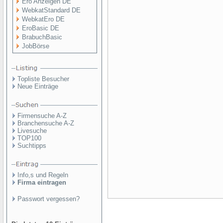
Ero Anzeigen DE
WebkatStandard DE
WebkatEro DE
EroBasic DE
BrabuchBasic
JobBörse
Topliste Besucher
Neue Einträge
Firmensuche A-Z
Branchensuche A-Z
Livesuche
TOP100
Suchtipps
Info,s und Regeln
Firma eintragen
Passwort vergessen?