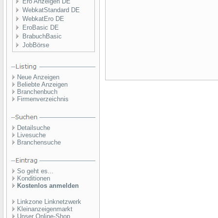
Ero Anzeigen DE
WebkatStandard DE
WebkatEro DE
EroBasic DE
BrabuchBasic
JobBörse
Neue Anzeigen
Beliebte Anzeigen
Branchenbuch
Firmenverzeichnis
Detailsuche
Livesuche
Branchensuche
So geht es...
Konditionen
Kostenlos anmelden
Linkzone Linknetzwerk
Kleinanzeigenmarkt
Unser Online-Shop