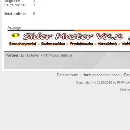
Mitglieder:
0
Heute online:
0
Jetzt online:
0
Anzeige
Partner:
Link-Joker
-
PHP-Scriptshop
Datenschutz
Nutzungsbedingungen
Fa
|
|
Copyright ï¿½ 2013-2018 by
PHPlinX
Seite g